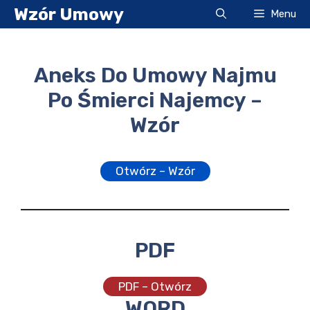
Przejdź
Wzór Umowy
Menu
do
treści
Aneks Do Umowy Najmu
Po Śmierci Najemcy –
Wzór
Otwórz – Wzór
PDF
PDF – Otwórz
WORD