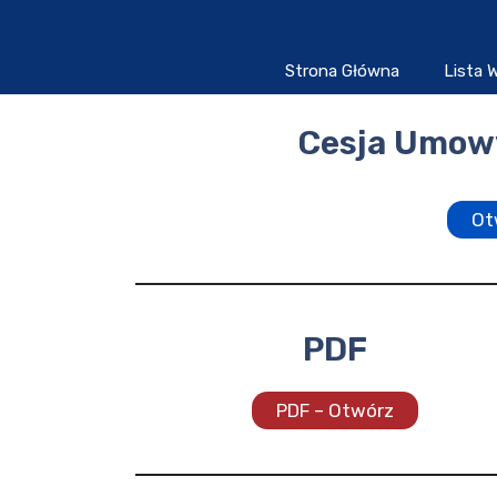
Przejdź
do
treści
Strona Główna
Lista
Cesja Umowy
Ot
PDF
PDF – Otwórz