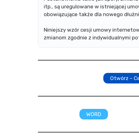
itp., są uregulowane w istniejącej um
obowiązujące także dla nowego dłużni
Niniejszy wzór cesji umowy internetow
zmianom zgodnie z indywidualnymi po
Otwórz – C
WORD