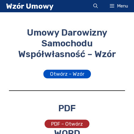
Przejdź
Wzór Umowy
Menu
do
treści
Umowy Darowizny
Samochodu
Współwłasność – Wzór
Otwórz – Wzór
PDF
PDF – Otwórz
WORD