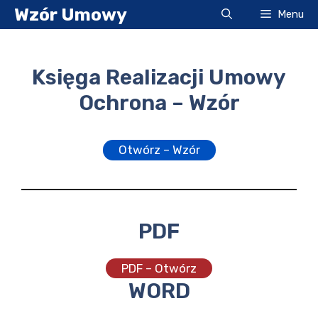
Przejdź
Wzór Umowy
Menu
do
treści
Księga Realizacji Umowy
Ochrona – Wzór
Otwórz – Wzór
PDF
PDF – Otwórz
WORD