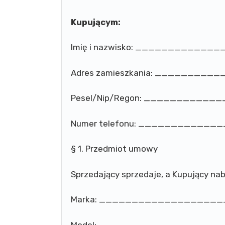
Kupującym:
Imię i nazwisko: ___________
Adres zamieszkania: ________
Pesel/Nip/Regon: __________
Numer telefonu: ___________
§ 1. Przedmiot umowy
Sprzedający sprzedaje, a Kupujący na
Marka: __________________
Model: __________________