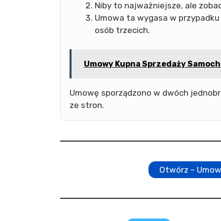
Niby to najważniejsze, ale zoba
Umowa ta wygasa w przypadku t
osób trzecich.
Umowy Kupna Sprzedaży Samochod
Umowę sporządzono w dwóch jednobrz
ze stron.
Otwórz – Umow