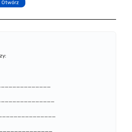
Otwórz
zy:
________________
_________________
_________________
________________