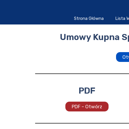
Przejdź
do
treści
Strona Główna
Lista
Umowy Kupna Sp
Ot
PDF
PDF – Otwórz