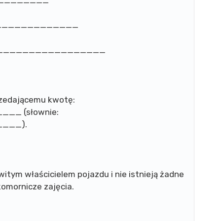
_______________
____________________
rzedającemu kwotę:
_ (słownie:
___).
itym właścicielem pojazdu i nie istnieją żadne
komornicze zajęcia.