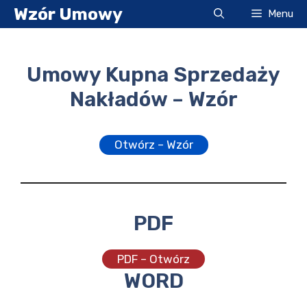
Przejdź
Wzór Umowy
Menu
do
treści
Umowy Kupna Sprzedaży
Nakładów – Wzór
Otwórz – Wzór
PDF
PDF – Otwórz
WORD