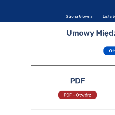
Przejdź
do
treści
Strona Główna
Lista
Umowy Międz
Ot
PDF
PDF – Otwórz