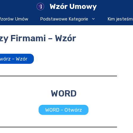
Wzór Umowy
 Wzorów Umów
Podstawowe Kategorie
Kim jesteśm
y Firmami – Wzór
wórz – Wzór
WORD
WORD – Otwórz