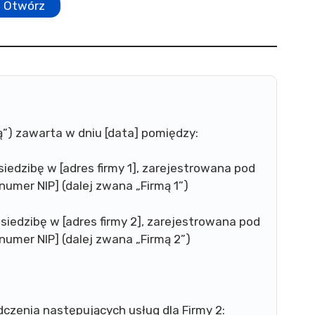
Otwórz
”) zawarta w dniu [data] pomiędzy:
siedzibę w [adres firmy 1], zarejestrowana pod
umer NIP] (dalej zwana „Firmą 1”)
 siedzibę w [adres firmy 2], zarejestrowana pod
umer NIP] (dalej zwana „Firmą 2”)
dczenia następujących usług dla Firmy 2: