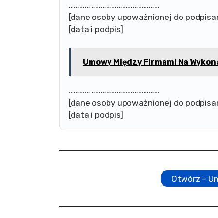
……………………………………………
[dane osoby upoważnionej do podpisan
[data i podpis]
Umowy Między Firmami Na Wykona
……………………………………………
[dane osoby upoważnionej do podpisan
[data i podpis]
Otwórz – U