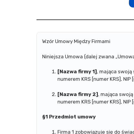
Wzór Umowy Między Firmami
Niniejsza Umowa (dalej zwana „Umową
[Nazwa firmy 1]
, mająca swoją 
numerem KRS [numer KRS], NIP [n
[Nazwa firmy 2]
, mająca swoją
numerem KRS [numer KRS], NIP [n
§1 Przedmiot umowy
Firma 1 zobowiązuje się do świa