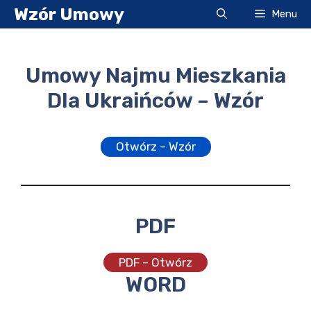
Przejdź
Wzór Umowy
Menu
do
treści
Umowy Najmu Mieszkania
Dla Ukraińców – Wzór
Otwórz – Wzór
PDF
PDF – Otwórz
WORD