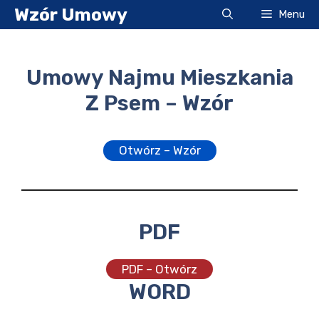
Przejdź
Wzór Umowy
Menu
do
treści
Umowy Najmu Mieszkania
Z Psem – Wzór
Otwórz – Wzór
PDF
PDF – Otwórz
WORD