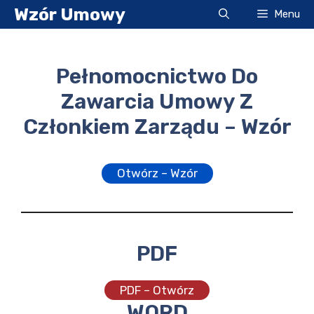
Przejdź
Wzór Umowy
Menu
do
treści
Pełnomocnictwo Do
Zawarcia Umowy Z
Członkiem Zarządu – Wzór
Otwórz – Wzór
PDF
PDF – Otwórz
WORD