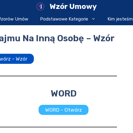
Wzór Umowy
 Wzorów Umów
Podstawowe Kategorie
Kim jesteśm
ajmu Na Inną Osobę – Wzór
wórz – Wzór
WORD
WORD – Otwórz