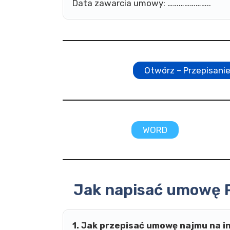
Data zawarcia umowy: …………………..
Otwórz – Przepisani
WORD
Jak napisać umowę P
1. Jak przepisać umowę najmu na i