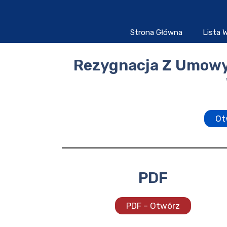
Przejdź
do
treści
Strona Główna
Lista
Rezygnacja Z Umowy 
Ot
PDF
PDF – Otwórz