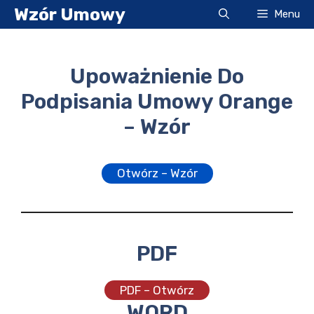
Przejdź
Wzór Umowy
Menu
do
treści
Upoważnienie Do
Podpisania Umowy Orange
– Wzór
Otwórz – Wzór
PDF
PDF – Otwórz
WORD