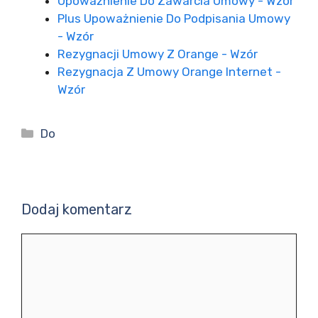
Upoważnienie Do Zawarcia Umowy - Wzór
Plus Upoważnienie Do Podpisania Umowy
- Wzór
Rezygnacji Umowy Z Orange - Wzór
Rezygnacja Z Umowy Orange Internet -
Wzór
Kategorie
Do
Dodaj komentarz
Komentarz