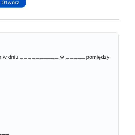
Otwórz
ta w dniu __________ w _____ pomiędzy:
___