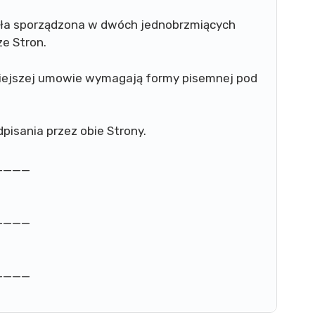
ła sporządzona w dwóch jednobrzmiących
e Stron.
niejszej umowie wymagają formy pisemnej pod
pisania przez obie Strony.
____
____
____