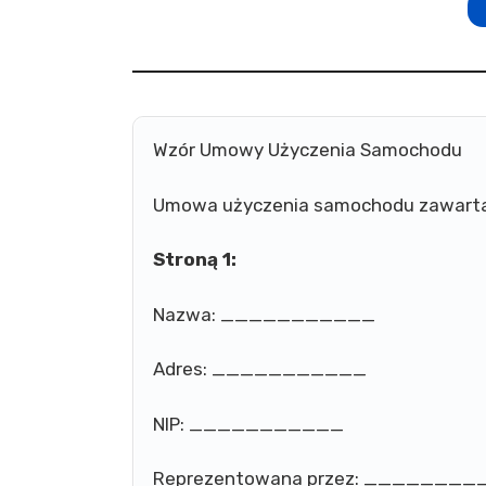
Wzór Umowy Użyczenia Samochodu
Umowa użyczenia samochodu zawar
Stroną 1:
Nazwa: ___________
Adres: ___________
NIP: ___________
Reprezentowana przez: ________