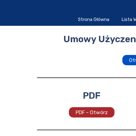
Przejdź
do
treści
Strona Główna
Lista
Umowy Użyczeni
Ot
PDF
PDF – Otwórz