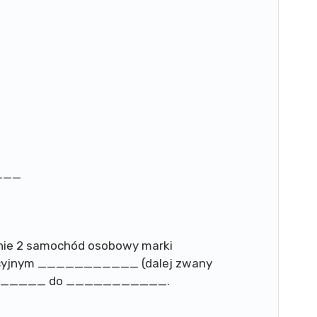
___
onie 2 samochód osobowy marki
cyjnym ___________ (dalej zwany
________ do ___________.