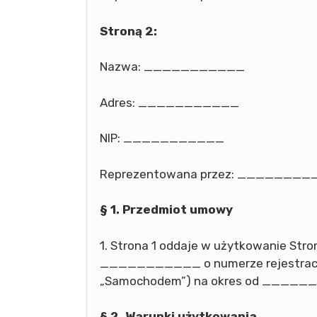
Stroną 2:
Nazwa: ___________
Adres: ___________
NIP: ___________
Reprezentowana przez: ________
§ 1. Przedmiot umowy
1. Strona 1 oddaje w użytkowanie Str
___________ o numerze rejestra
„Samochodem”) na okres od ___
§ 2. Warunki użytkowania