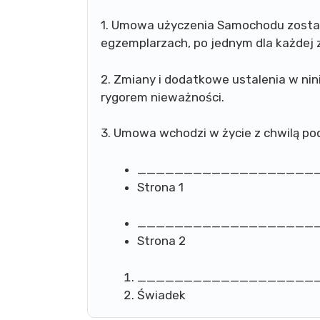
1. Umowa użyczenia Samochodu zosta
egzemplarzach, po jednym dla każdej z
2. Zmiany i dodatkowe ustalenia w ni
rygorem nieważności.
3. Umowa wchodzi w życie z chwilą pod
___________________
Strona 1
___________________
Strona 2
___________________
Świadek