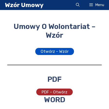
Przejdź
Wzór Umowy
Menu
do
treści
Umowy O Wolontariat –
Wzór
Otwórz – Wzór
PDF
PDF – Otwórz
WORD