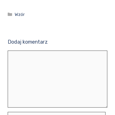
Kategorie
Wzór
Dodaj komentarz
Komentarz
Nazwa