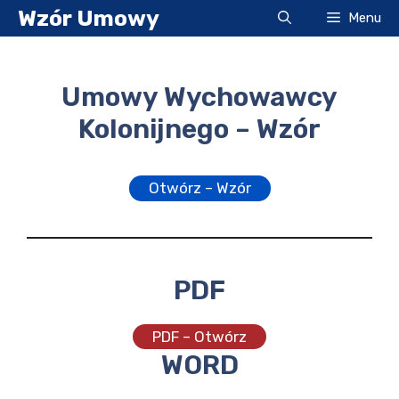
Przejdź
Wzór Umowy
Menu
do
treści
Umowy Wychowawcy
Kolonijnego – Wzór
Otwórz – Wzór
PDF
PDF – Otwórz
WORD