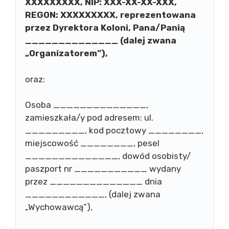
XXXXXXXXX, NIP: XXX-XX-XX-XXX,
REGON: XXXXXXXXX, reprezentowana
przez Dyrektora Koloni, Pana/Panią
______________ (dalej zwana
„Organizatorem”),
oraz:
Osoba ______________,
zamieszkała/y pod adresem: ul.
_________, kod pocztowy ________,
miejscowość ________, pesel
______________, dowód osobisty/
paszport nr ___________ wydany
przez ______________ dnia
____________, (dalej zwana
„Wychowawcą”),