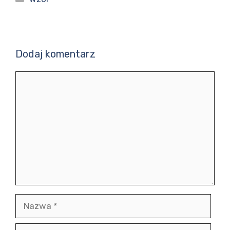
Dodaj komentarz
Komentarz
Nazwa
E-