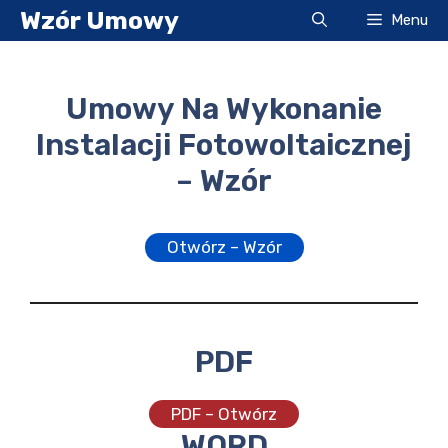
Przejdź
Wzór Umowy
Menu
do
treści
Umowy Na Wykonanie
Instalacji Fotowoltaicznej
– Wzór
Otwórz – Wzór
PDF
PDF – Otwórz
WORD