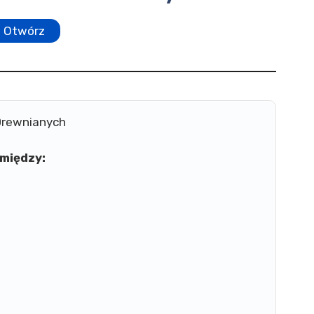
Otwórz
Drewnianych
między: