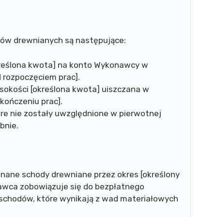
dów drewnianych są następujące:
kreślona kwota] na konto Wykonawcy w
d rozpoczęciem prac].
sokości [określona kwota] uiszczana w
akończeniu prac].
re nie zostały uwzględnione w pierwotnej
bnie.
nane schody drewniane przez okres [określony
awca zobowiązuje się do bezpłatnego
schodów, które wynikają z wad materiałowych