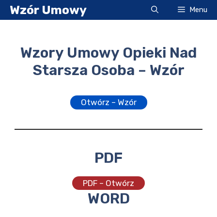
Przejdź
Wzór Umowy
Menu
do
treści
Wzory Umowy Opieki Nad
Starsza Osoba – Wzór
Otwórz – Wzór
PDF
PDF – Otwórz
WORD