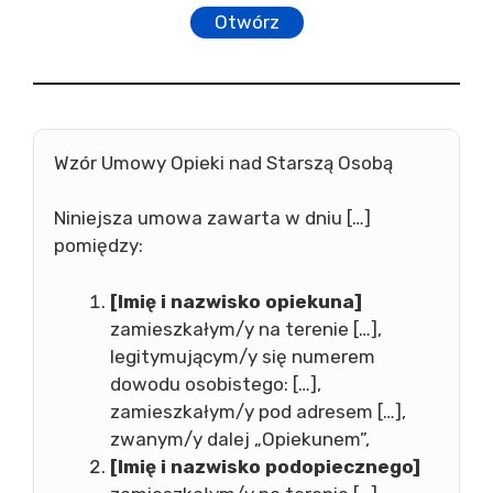
Otwórz
Wzór Umowy Opieki nad Starszą Osobą
Niniejsza umowa zawarta w dniu […]
pomiędzy:
[Imię i nazwisko opiekuna]
zamieszkałym/y na terenie […],
legitymującym/y się numerem
dowodu osobistego: […],
zamieszkałym/y pod adresem […],
zwanym/y dalej „Opiekunem”,
[Imię i nazwisko podopiecznego]