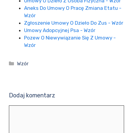
Umowy O Dzieło Z Osoba Fizyczna - Wzór
Aneks Do Umowy O Pracę Zmiana Etatu -
Wzór
Zgłoszenie Umowy O Dzieło Do Zus - Wzór
Umowy Adopcyjnej Psa - Wzór
Pozew O Niewywiązanie Się Z Umowy -
Wzór
Kategorie
Wzór
Dodaj komentarz
Komentarz