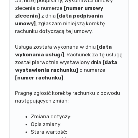
Ja, niżej podpisany, wykonawca umowy
zlecenia o numerze
[numer umowy
zlecenia]
z dnia
[data podpisania
umowy]
, zgłaszam niniejszą korektę
rachunku dotyczącą tej umowy.
Usługa została wykonana w dniu
[data
wykonania usługi]
. Rachunek za tę usługę
został pierwotnie wystawiony dnia
[data
wystawienia rachunku]
o numerze
[numer rachunku]
.
Pragnę zgłosić korektę rachunku z powodu
następujących zmian:
Zmiana dotyczy:
Opis zmiany:
Stara wartość: