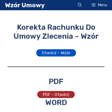
Przejdź
Wzór Umowy
Menu
do
treści
Korekta Rachunku Do
Umowy Zlecenia – Wzór
Otwórz – Wzór
PDF
PDF – Otwórz
WORD