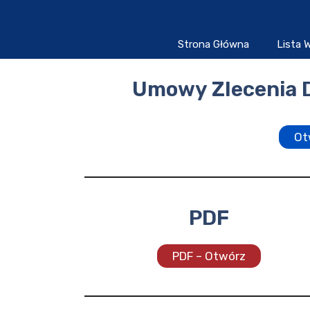
Przejdź
do
treści
Strona Główna
Lista
Umowy Zlecenia 
Ot
PDF
PDF – Otwórz