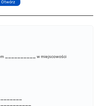
Otwórz
iem
__________
w miejscowości
________
___________