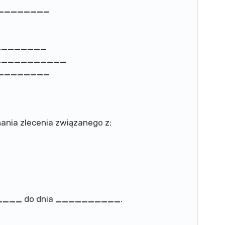
________
________
___________
________
ania zlecenia związanego z:
____
do dnia
__________
.