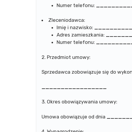
Numer telefonu:
_________
Zleceniodawca:
Imię i nazwisko:
_________
Adres zamieszkania:
______
Numer telefonu:
_________
2. Przedmiot umowy:
Sprzedawca zobowiązuje się do wykon
_________________
3. Okres obowiązywania umowy:
Umowa obowiązuje od dnia
______
4. Wynagrodzenie: