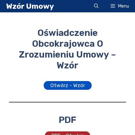
Przejdź
Wzór Umowy
Menu
do
treści
Oświadczenie
Obcokrajowca O
Zrozumieniu Umowy –
Wzór
Otwórz – Wzór
PDF