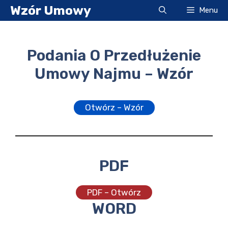
Przejdź
Wzór Umowy
Menu
do
treści
Podania O Przedłużenie
Umowy Najmu – Wzór
Otwórz – Wzór
PDF
PDF – Otwórz
WORD