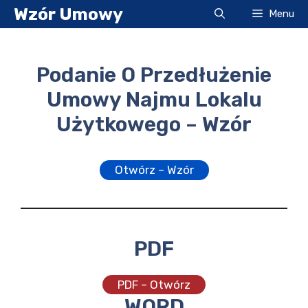
Przejdź
Wzór Umowy
Menu
do
treści
Podanie O Przedłużenie
Umowy Najmu Lokalu
Użytkowego – Wzór
Otwórz – Wzór
PDF
PDF – Otwórz
WORD