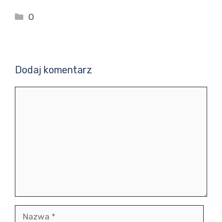
Kategorie
O
Dodaj komentarz
Komentarz
Nazwa