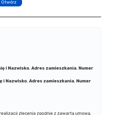
Otwórz
mię i Nazwisko
,
Adres zamieszkania
,
Numer
ię i Nazwisko
,
Adres zamieszkania
,
Numer
ealizacji zlecenia zgodnie z zawartą umową.