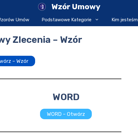
Wzór Umowy
 Wzorów Umów
Podstawowe Kategorie
Kim jesteśm
y Zlecenia – Wzór
wórz – Wzór
WORD
WORD – Otwórz