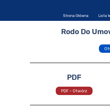
Przejdź
do
treści
Strona Główna
Lista
Rodo Do Umow
Ot
PDF
PDF – Otwórz