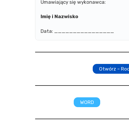
Umawiający się wykonawca:
Imię i Nazwisko
Data: ________________
Otwórz – Ro
WORD