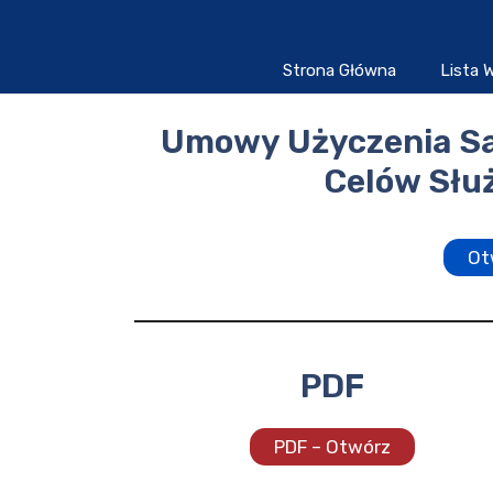
Przejdź
do
treści
Strona Główna
Lista
Umowy Użyczenia S
Celów Słu
Ot
PDF
PDF – Otwórz