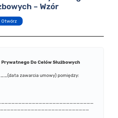
żbowych – Wzór
Otwórz
 Prywatnego Do Celów Służbowych
___(data zawarcia umowy) pomiędzy:
ziba: _____________________________
a: _____________________________