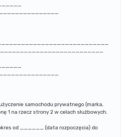
______
_________________
ziba: _____________________________
a: _____________________________
______
_________________
t użyczenie samochodu prywatnego (marka,
onę 1 na rzecz strony 2 w celach służbowych.
okres od ______ (data rozpoczęcia) do