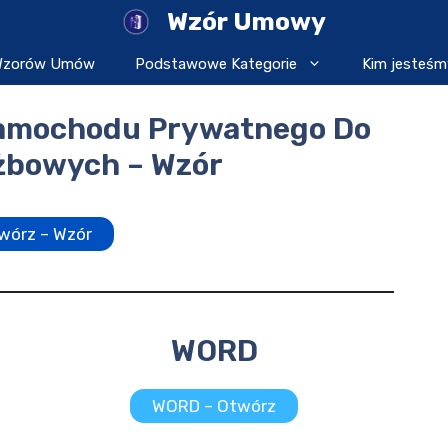
Wzór Umowy
 Wzorów Umów
Podstawowe Kategorie
Kim jesteśm
amochodu Prywatnego Do
żbowych – Wzór
wórz – Wzór
WORD
WORD – Otwórz