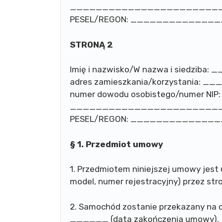
_______________________
PESEL/REGON: ____________
STRONĄ 2
Imię i nazwisko/W nazwa i sied
adres zamieszkania/korzystani
numer dowodu osobistego/numer NIP:
_______________________
PESEL/REGON: ____________
§ 1. Przedmiot umowy
1. Przedmiotem niniejszej umowy jes
model, numer rejestracyjny) przez str
2. Samochód zostanie przekazany na 
______ (data zakończenia umowy).