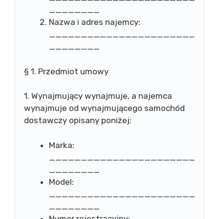
________
Nazwa i adres najemcy:
_______________________
________
§ 1. Przedmiot umowy
1. Wynajmujący wynajmuje, a najemca
wynajmuje od wynajmującego samochód
dostawczy opisany poniżej:
Marka:
_______________________
________
Model:
_______________________
________
Numer rejestracyjny: