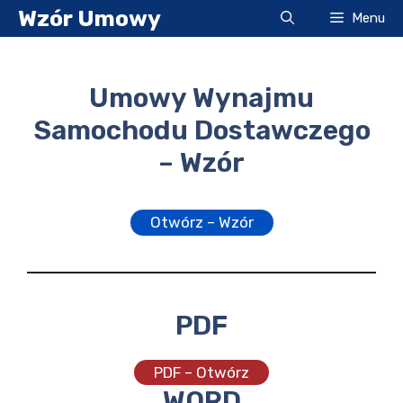
Przejdź
Wzór Umowy
Menu
do
treści
Umowy Wynajmu
Samochodu Dostawczego
– Wzór
Otwórz – Wzór
PDF
PDF – Otwórz
WORD